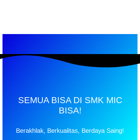
SEMUA BISA DI SMK MIC
BISA!
Berakhlak, Berkualitas, Berdaya Saing!