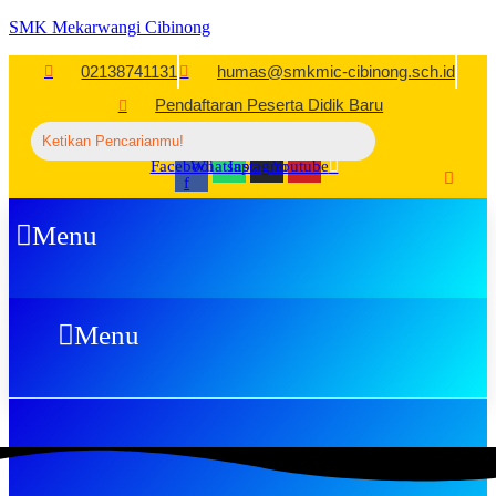
SMK Mekarwangi Cibinong
02138741131
humas@smkmic-cibinong.sch.id
Pendaftaran Peserta Didik Baru
Facebook-
Whatsapp
Instagram
Youtube
f
Menu
Menu