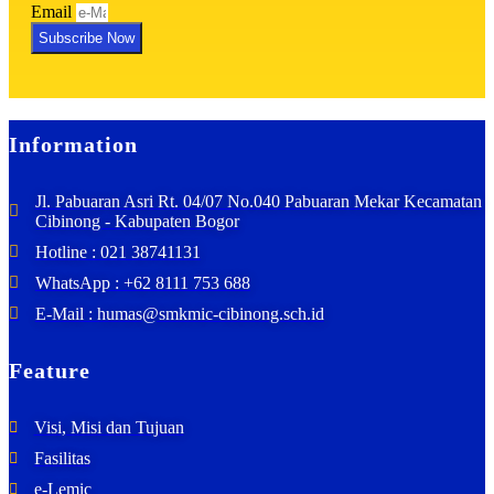
Email
Subscribe Now
Information
Jl. Pabuaran Asri Rt. 04/07 No.040 Pabuaran Mekar Kecamatan
Cibinong - Kabupaten Bogor
Hotline : 021 38741131
WhatsApp : +62 8111 753 688
E-Mail : humas@smkmic-cibinong.sch.id
Feature
Visi, Misi dan Tujuan
Fasilitas
e-Lemic