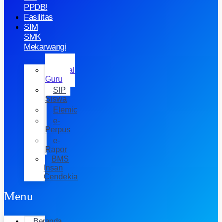
PPDB!
Fasilitas
SIM
SMK
Mekarwangi
Jurnal
Guru
SIP
Siswa
Elemic
e-
Perpus
e-
Rapor
BMS
Insan
Cendekia
Menu
Beranda