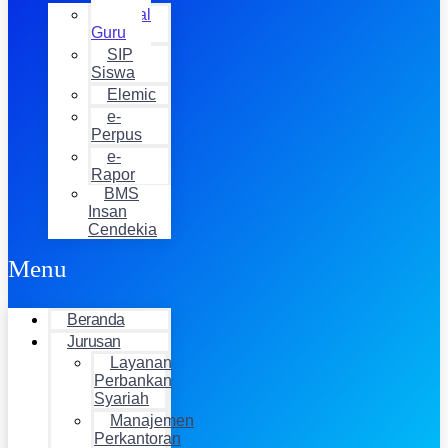
Jurnal
Guru
SIP
Siswa
Elemic
e-
Perpus
e-
Rapor
BMS
Insan
Cendekia
Menu
Beranda
Jurusan
Layanan
Perbankan
Syariah
Manajemen
Perkantoran