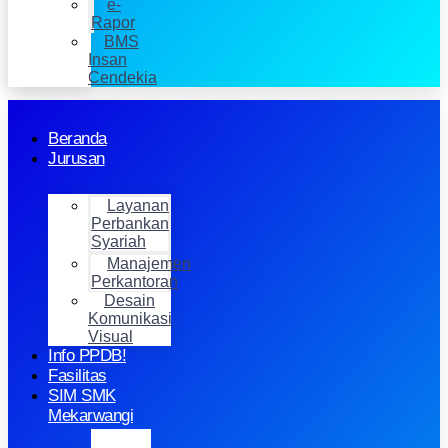
e-
Rapor
BMS
Insan
Cendekia
Beranda
Jurusan
Layanan
Perbankan
Syariah
Manajemen
Perkantoran
Desain
Komunikasi
Visual
Info PPDB!
Fasilitas
SIM SMK
Mekarwangi