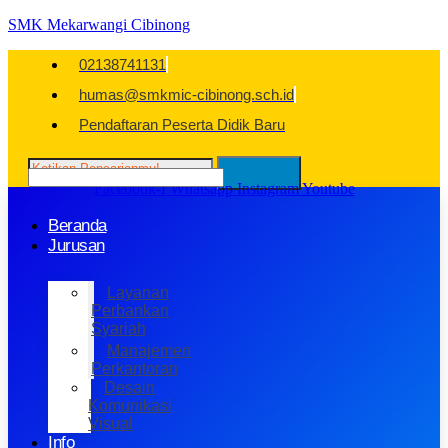
SMK Mekarwangi Cibinong
02138741131
humas@smkmic-cibinong.sch.id
Pendaftaran Peserta Didik Baru
Facebook-f
Whatsapp
Instagram
Youtube
Beranda
Jurusan
Layanan
Perbankan
Syariah
Manajemen
Perkantoran
Desain
Komunikasi
Visual
Info