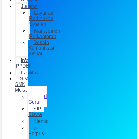
Jurusan
Layanan
Perbankan
Syariah
Manajemen
Perkantoran
Desain
Komunikasi
Visual
Info
PPDB!
Fasilitas
SIM
SMK
Mekarwangi
Jurnal
Guru
SIP
Siswa
Elemic
e-
Perpus