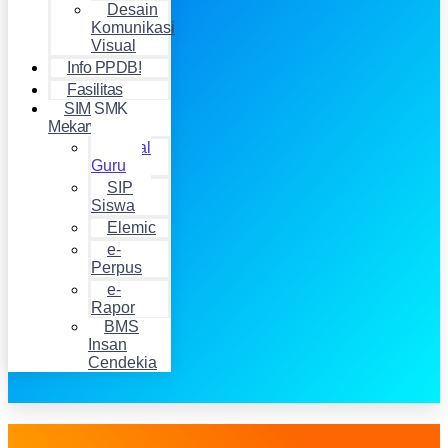
Desain
Komunikasi
Visual
Info PPDB!
Fasilitas
SIM SMK
Mekarwangi
Jurnal
Guru
SIP
Siswa
Elemic
e-
Perpus
e-
Rapor
BMS
Insan
Cendekia