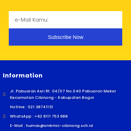
Subscribe Now
Information
Jl. Pabuaran Asri Rt. 04/07 No.040 Pabuaran Mekar
Kecamatan Cibinong - Kabupaten Bogor
Hotline : 021 38741131
WhatsApp : +62 8111 753 688
E-Mail : humas@smkmic-cibinong.sch.id