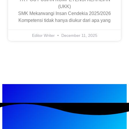
(UKK)
SMK Mekarwangi Insan Cendekia 2025/2026
Kompetensi tidak hanya diukur dari apa yang
Editor Writer
December 11, 2025