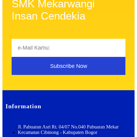
SMK Mekarwangi
Insan Cendekia
Subscribe Now
Information
Jl. Pabuaran Asri Rt. 04/07 No.040 Pabuaran Mekar
Kecamatan Cibinong - Kabupaten Bogor