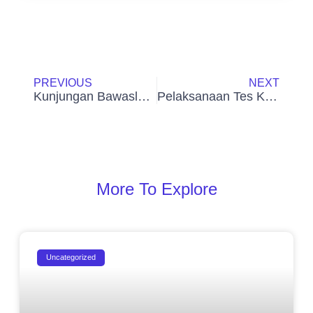
PREVIOUS
NEXT
Kunjungan Bawaslu Mengajar di SMK Mekarwangi Insan Cendekia
Pelaksanaan Tes Kemampuan Akademik (TKA) SMK Mekarwangi Insan Cendekia
More To Explore
Uncategorized