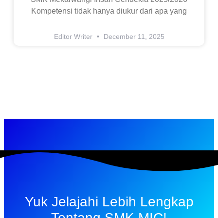
Kompetensi tidak hanya diukur dari apa yang
Editor Writer
December 11, 2025
Yuk Jelajahi Lebih Lengkap
Tentang SMK MIC!