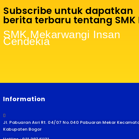
Subscribe untuk dapatkan
berita terbaru tentang SMK
SMK Mekarwangi Insan
Cendekia
Information
Jl. Pabuaran Asri Rt. 04/07 No.040 Pabuaran Mekar Kecamata
Kabupaten Bogor