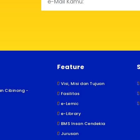
Feature
Visi, Misi dan Tujuan
n Cibinong -
Fasilitas
e-Lemic
e-Library
BMS Insan Cendekia
Jurusan