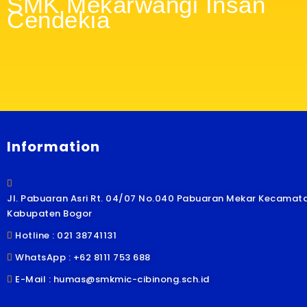
SMK Mekarwangi Insan
Cendekia
Information
Jl. Pabuaran Asri Rt. 04/07 No.040 Pabuaran Mekar Kecamata
Kabupaten Bogor
Hotline : 021 38741131
WhatsApp : +62 8111 753 688
E-Mail : humas@smkmic-cibinong.sch.id