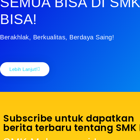
SEMUA BISA DI SMK
BISA!
Berakhlak, Berkualitas, Berdaya Saing!
Lebih Lanjut!
Subscribe untuk dapatkan
berita terbaru tentang SMK