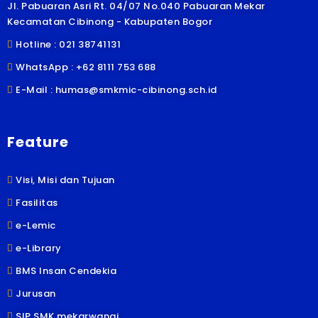
Jl. Pabuaran Asri Rt. 04/07 No.040 Pabuaran Mekar
Kecamatan Cibinong - Kabupaten Bogor
Hotline : 021 38741131
WhatsApp : +62 8111 753 688
E-Mail : humas@smkmic-cibinong.sch.id
Feature
Visi, Misi dan Tujuan
Fasilitas
e-Lemic
e-Library
BMS Insan Cendekia
Jurusan
SIP SMK mekarwangi