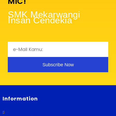
MIC!
SMK Mekarwangi
Insan Cendekia
Subscribe Now
Information