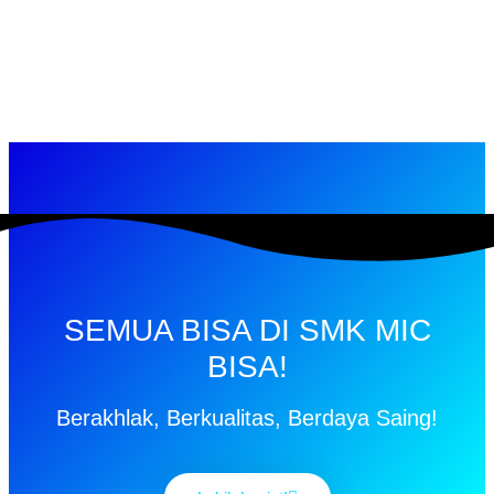
SEMUA BISA DI SMK MIC
BISA!
Berakhlak, Berkualitas, Berdaya Saing!