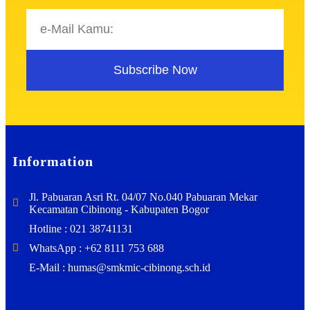
Subscribe Now
Information
Jl. Pabuaran Asri Rt. 04/07 No.040 Pabuaran Mekar
Kecamatan Cibinong - Kabupaten Bogor
Hotline : 021 38741131
WhatsApp : +62 8111 753 688
E-Mail : humas@smkmic-cibinong.sch.id