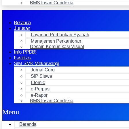
BMS Insan Cendekia
Beranda
Jurusan
Layanan Perbankan Syariah
Manajemen Perkantoran
Desain Komunikasi Visual
Info PPDB!
Fasilitas
SIM SMK Mekarwangi
Jurnal Guru
SIP Siswa
Elemic
e-Perpus
e-Rapor
BMS Insan Cendekia
Menu
Beranda