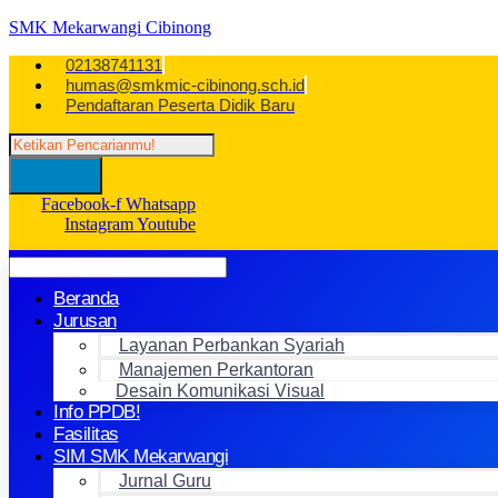
SMK Mekarwangi Cibinong
02138741131
humas@smkmic-cibinong.sch.id
Pendaftaran Peserta Didik Baru
Facebook-f
Whatsapp
Instagram
Youtube
Beranda
Jurusan
Layanan Perbankan Syariah
Manajemen Perkantoran
Desain Komunikasi Visual
Info PPDB!
Fasilitas
SIM SMK Mekarwangi
Jurnal Guru