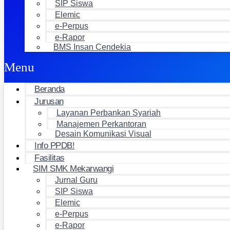
SIP Siswa
Elemic
e-Perpus
e-Rapor
BMS Insan Cendekia
Menu
Beranda
Jurusan
Layanan Perbankan Syariah
Manajemen Perkantoran
Desain Komunikasi Visual
Info PPDB!
Fasilitas
SIM SMK Mekarwangi
Jurnal Guru
SIP Siswa
Elemic
e-Perpus
e-Rapor