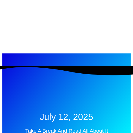
July 12, 2025
Take A Break And Read All About It