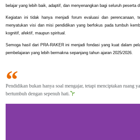
belajar yang lebih baik, adaptif, dan menyenangkan bagi seluruh peserta di
Kegiatan ini tidak hanya menjadi forum evaluasi dan perencanaan, t
menyatukan visi dan misi pendidikan yang berfokus pada tumbuh kemba
kognitif, afektif, maupun spiritual.
Semoga hasil dari PRA-RAKER ini menjadi fondasi yang kuat dalam p
pembelajaran yang lebih bermakna sepanjang tahun ajaran 2025/2026.
Pendidikan bukan hanya soal mengajar, tetapi menciptakan ruang 
bertumbuh dengan sepenuh hati.