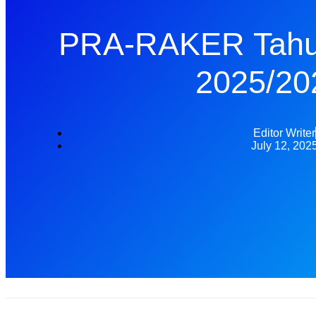
PRA-RAKER Tahun
2025/20
Editor Writer
July 12, 202