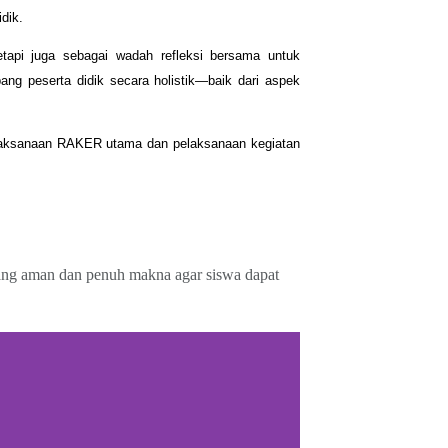
dik.
etapi juga sebagai wadah refleksi bersama untuk
ng peserta didik secara holistik—baik dari aspek
elaksanaan RAKER utama dan pelaksanaan kegiatan
yang aman dan penuh makna agar siswa dapat