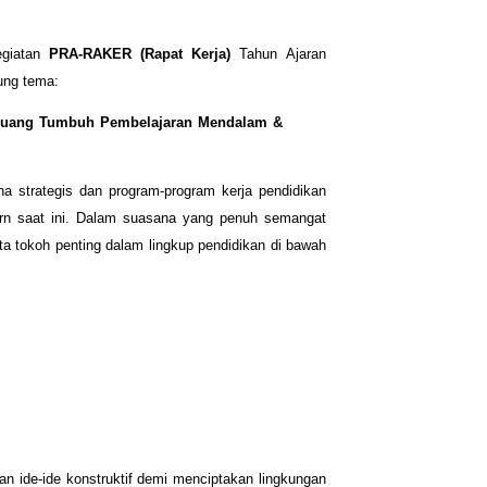
egiatan
PRA-RAKER (Rapat Kerja)
Tahun Ajaran
ung tema:
 Ruang Tumbuh Pembelajaran Mendalam &
 strategis dan program-program kerja pendidikan
ern saat ini. Dalam suasana yang penuh semangat
rta tokoh penting dalam lingkup pendidikan di bawah
n ide-ide konstruktif demi menciptakan lingkungan