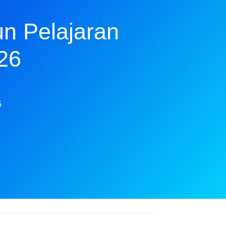
 Pelajaran
26
5