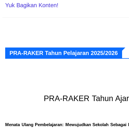
Yuk Bagikan Konten!
PRA-RAKER Tahun Pelajaran 2025/2026
PRA-RAKER Tahun Aja
Menata Ulang Pembelajaran: Mewujudkan Sekolah Sebagai