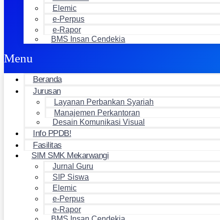
Elemic
e-Perpus
e-Rapor
BMS Insan Cendekia
Menu
Beranda
Jurusan
Layanan Perbankan Syariah
Manajemen Perkantoran
Desain Komunikasi Visual
Info PPDB!
Fasilitas
SIM SMK Mekarwangi
Jurnal Guru
SIP Siswa
Elemic
e-Perpus
e-Rapor
BMS Insan Cendekia