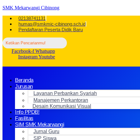
SMK Mekarwangi Cibinong
02138741131
humas@smkmic-cibinong.sch.id
Pendaftaran Peserta Didik Baru
Facebook-f
Whatsapp
Instagram
Youtube
Beranda
Jurusan
Layanan Perbankan Syariah
Manajemen Perkantoran
Desain Komunikasi Visual
Info PPDB!
Fasilitas
SIM SMK Mekarwangi
Jurnal Guru
SIP Siswa