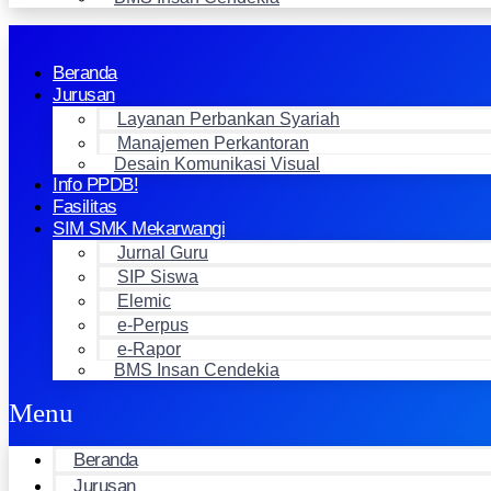
Beranda
Jurusan
Layanan Perbankan Syariah
Manajemen Perkantoran
Desain Komunikasi Visual
Info PPDB!
Fasilitas
SIM SMK Mekarwangi
Jurnal Guru
SIP Siswa
Elemic
e-Perpus
e-Rapor
BMS Insan Cendekia
Menu
Beranda
Jurusan