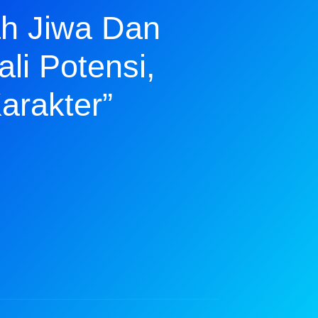
h Jiwa Dan
li Potensi,
rakter”