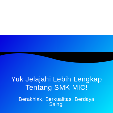
Yuk Jelajahi Lebih Lengkap
Tentang SMK MIC!
Berakhlak, Berkualitas, Berdaya
Saing!