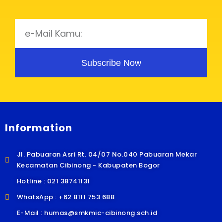
Subscribe Now
Information
Jl. Pabuaran Asri Rt. 04/07 No.040 Pabuaran Mekar
Kecamatan Cibinong - Kabupaten Bogor
Hotline : 021 38741131
WhatsApp : +62 8111 753 688
E-Mail : humas@smkmic-cibinong.sch.id