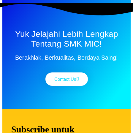
Yuk Jelajahi Lebih Lengkap
Tentang SMK MIC!
Berakhlak, Berkualitas, Berdaya Saing!
Contact Us
Subscribe untuk