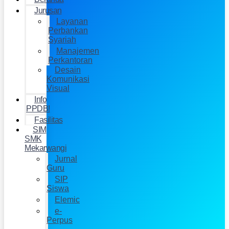
Jurusan
Layanan
Perbankan
Syariah
Manajemen
Perkantoran
Desain
Komunikasi
Visual
Info
PPDB!
Fasilitas
SIM
SMK
Mekarwangi
Jurnal
Guru
SIP
Siswa
Elemic
e-
Perpus