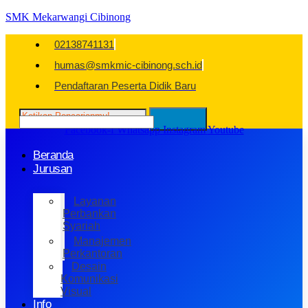
SMK Mekarwangi Cibinong
02138741131
humas@smkmic-cibinong.sch.id
Pendaftaran Peserta Didik Baru
Facebook-f
Whatsapp
Instagram
Youtube
Beranda
Jurusan
Layanan
Perbankan
Syariah
Manajemen
Perkantoran
Desain
Komunikasi
Visual
Info