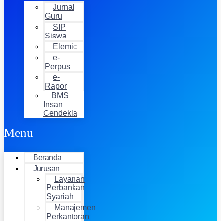
Jurnal
Guru
SIP
Siswa
Elemic
e-
Perpus
e-
Rapor
BMS
Insan
Cendekia
Menu
Beranda
Jurusan
Layanan
Perbankan
Syariah
Manajemen
Perkantoran