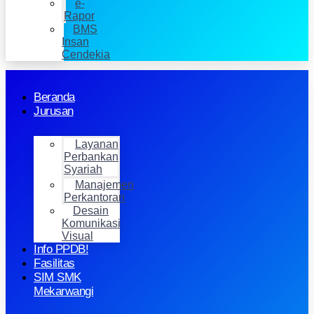
e-
Rapor
BMS
Insan
Cendekia
Beranda
Jurusan
Layanan
Perbankan
Syariah
Manajemen
Perkantoran
Desain
Komunikasi
Visual
Info PPDB!
Fasilitas
SIM SMK
Mekarwangi