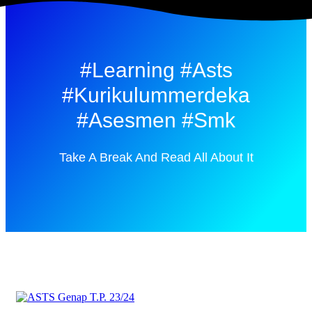
#learning #asts
#kurikulummerdeka
#asesmen #smk
Take A Break And Read All About It