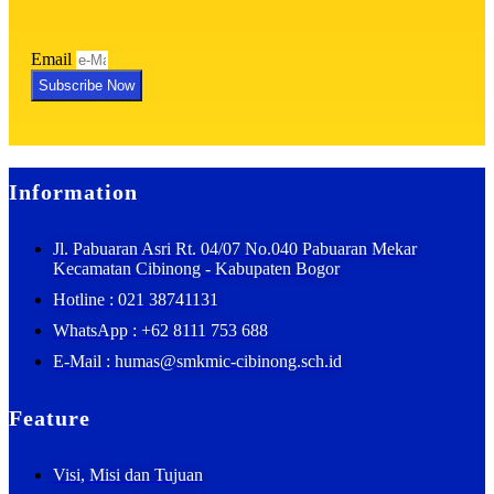
Email
Subscribe Now
Information
Jl. Pabuaran Asri Rt. 04/07 No.040 Pabuaran Mekar
Kecamatan Cibinong - Kabupaten Bogor
Hotline : 021 38741131
WhatsApp : +62 8111 753 688
E-Mail : humas@smkmic-cibinong.sch.id
Feature
Visi, Misi dan Tujuan