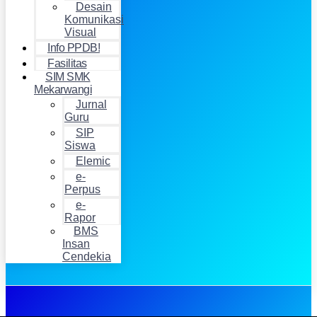
Desain
Komunikasi
Visual
Info PPDB!
Fasilitas
SIM SMK
Mekarwangi
Jurnal
Guru
SIP
Siswa
Elemic
e-
Perpus
e-
Rapor
BMS
Insan
Cendekia