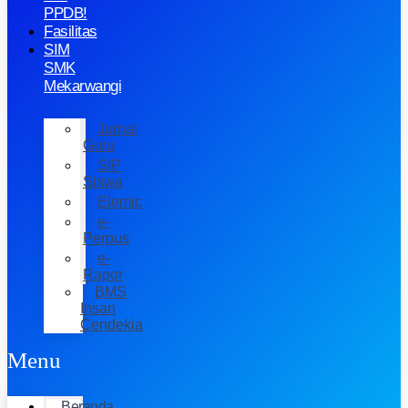
PPDB!
Fasilitas
SIM
SMK
Mekarwangi
Jurnal
Guru
SIP
Siswa
Elemic
e-
Perpus
e-
Rapor
BMS
Insan
Cendekia
Menu
Beranda